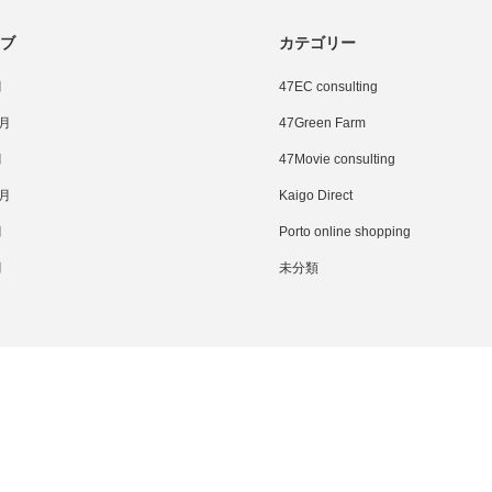
ブ
カテゴリー
月
47EC consulting
1月
47Green Farm
月
47Movie consulting
0月
Kaigo Direct
月
Porto online shopping
月
未分類