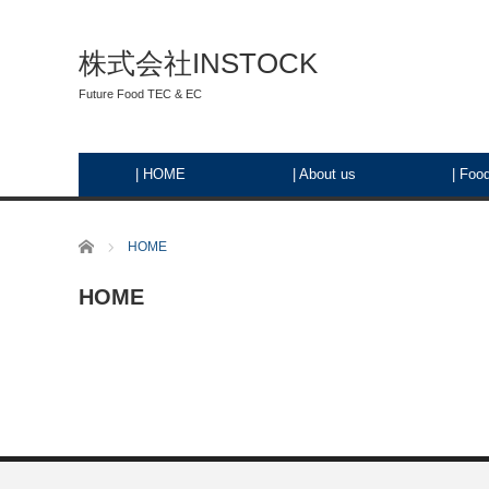
株式会社INSTOCK
Future Food TEC & EC
| HOME
| About us
| Foo
ホーム
HOME
HOME